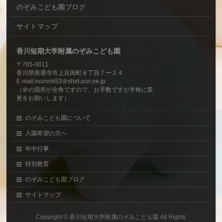
のぞみこども園ブログ
サイトマップ
香川短期大学附属のぞみこども園
〒765-0011
香川県善通寺市上吉田町８丁目７ー２４
E-mail:nozomi53＠shirt.ocn.ne.jp
（＠の箇所が全角ですので、お手数ですが半角に変
更をお願いします）
のぞみこども園について
入園希望の方へ
年中行事
特別教育
のぞみこども園ブログ
サイトマップ
Copyright ©
香川短期大学附属のぞみこども園
All Rights