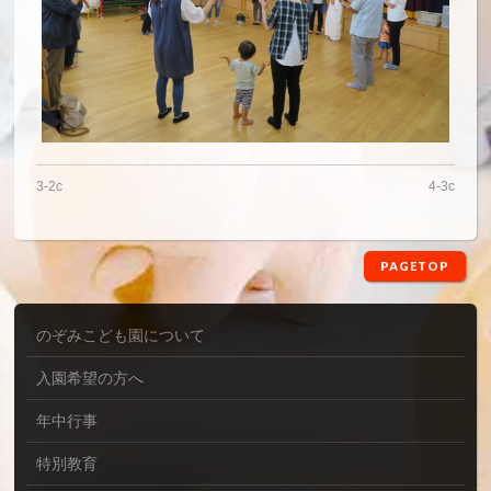
3-2c
4-3c
PAGETOP
のぞみこども園について
入園希望の方へ
年中行事
特別教育