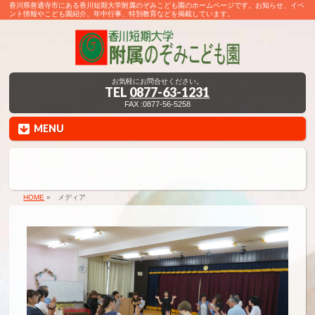
香川県善通寺市にある香川短期大学附属のぞみこども園のホームページです。お知らせ、イベ
ント情報やこども園紹介、年中行事、特別教育などを掲載しています。
お気軽にお問合せください。
TEL
0877-63-1231
FAX :0877-56-5258
MENU
HOME
»
メディア