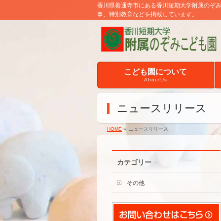
香川県善通寺市にある香川短期大学附属のぞ
事、特別教育などを掲載しています。
こども園について
AboutUs
ニュースリリース
HOME
»
ニュースリリース
カテゴリー
その他