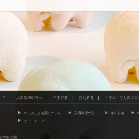
いて
入園希望の方へ
年中行事
特別教育
のぞみこども園ブロ
のぞみこども園について
入園希望の方へ
年中行事
サイトマップ
が半角に変