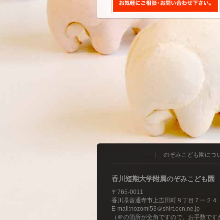
のぞみこども園につ
香川短期大学附属のぞみこども園
〒765-0011
香川県善通寺市上吉田町８丁目７ー２４
E-mail:nozomi53＠shirt.ocn.ne.jp
（＠の箇所が全角ですので、お手数です